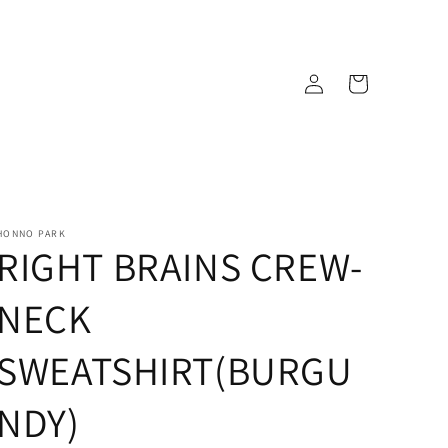
ロ
カ
グ
ー
イ
ト
ン
HONNO PARK
RIGHT BRAINS CREW-
NECK
SWEATSHIRT(BURGU
NDY)