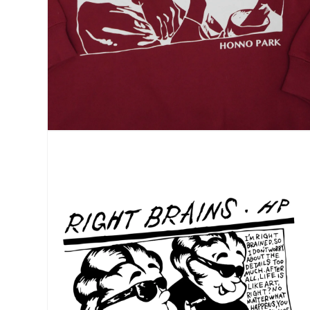
モ
ー
ダ
ル
で
メ
デ
ィ
ア
(2)
を
開
く