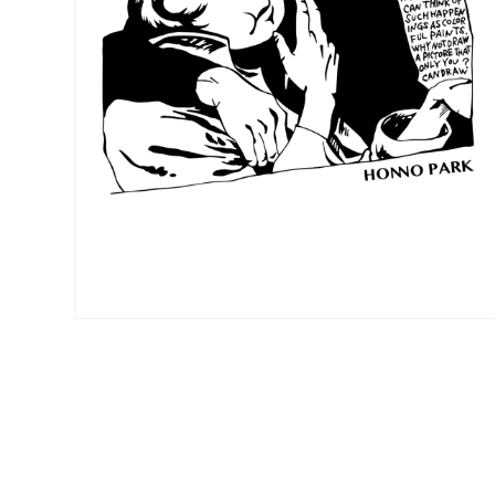
モ
ー
ダ
ル
で
メ
デ
ィ
ア