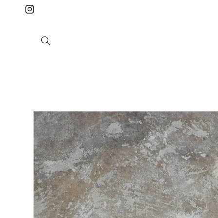
コンテ
ンツに
Instagram
進む
商品情
報にス
キップ