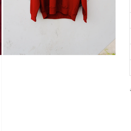
モ
ー
ダ
ル
で
メ
デ
ィ
ア
(3)
を
開
く