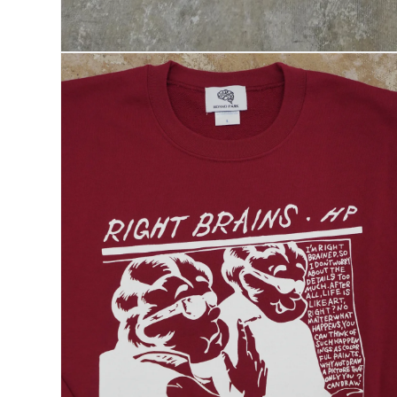
モ
ー
ダ
ル
で
メ
デ
ィ
ア
(1)
を
開
く