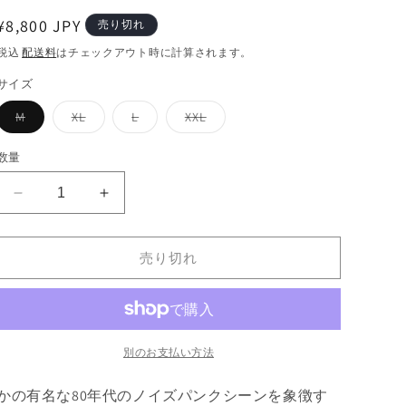
通
¥8,800 JPY
売り切れ
常
税込
配送料
はチェックアウト時に計算されます。
価
サイズ
格
バ
バ
バ
バ
M
XL
L
XXL
リ
リ
リ
リ
エ
エ
エ
エ
ー
ー
ー
ー
数量
シ
シ
シ
シ
ョ
ョ
ョ
ョ
ン
ン
ン
ン
RIGHT
RIGHT
は
は
は
は
売
売
売
売
BRAINS
BRAINS
り
り
り
り
CREW-
CREW-
切
切
切
切
れ
れ
れ
れ
NECK
NECK
売り切れ
て
て
て
て
SWEATSHIRT(BURGUNDY)
SWEATSHIRT(BURGUNDY)
い
い
い
い
る
る
る
る
の
の
か
か
か
か
数
数
販
販
販
販
売
売
売
売
量
量
で
で
で
で
別のお支払い方法
き
き
き
き
を
を
ま
ま
ま
ま
せ
せ
せ
せ
減
増
かの有名な80年代のノイズパンクシーンを象徴す
ん
ん
ん
ん