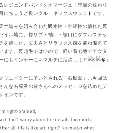
ら
や
るレジェンドバンドをオマージュ！季節の変わり
す
す
目にちょうど良いクルーネックスウェットです。
天竺編みを組み合わた
吸水性・伸縮性の優れた裏
パイル地に、襟リブ・袖口・裾口にダブルステッ
チを施した、丈夫さとリラックス感を兼ね備えて
います。裏起毛ではいので、軽い着心地でアウタ
ーにもインナーにもマルチに活躍します
♫
クリエイターに多いとされる「右脳派」…今回は
そんな右脳派の皆さんへのメッセージを込めたデ
ザインです。
I’m right-brained,
so I don’t worry about the details too much.
After all, life is like art, right? No matter what