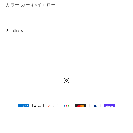
カラー:カーキ×イエロー
Share
Instagram
決
済
方
法
© 2026,
HONNO PARK
返金ポリシー
プライバシーポリシー
利用規約