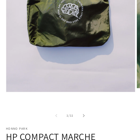
モ
ー
ダ
ル
の
1
/
11
で
メ
デ
HONNO PARK
HP COMPACT MARCHE
ィ
ア