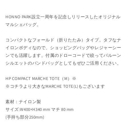
ま
せ
減
増
ん
ら
や
HONNO PARK設立一周年を記念しリリースしたオリジナル
す
す
マルシェバッグ。
コンパクトなフォールド（折りたたみ）タイプ。タフなナ
イロンボディなので、ショッピングバッグやレジャーシー
ンでも活躍します。付属のドローコードで絞ってバルーン
シルエットのバンドバッグとしてもぜひご活用ください。
HP
COMPACT MARCHE TOTE（M）※
※コチラより大きなMARCHE TOTE(L)もございます
素材：ナイロン製
サイズ:W400×H340 mm マチ 80 mm
(手持ち部分250mm)