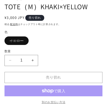
(2
(1)
TOTE（M）KHAKI×YELLOW
を
開
く
通
¥3,000 JPY
売り切れ
常
税込
配送料
はチェックアウト時に計算されます。
価
色
格
バ
イエロー
リ
エ
ー
数量
シ
ョ
ン
HP
HP
は
売
COMPACT
COMPACT
り
MARCHE
MARCHE
切
れ
売り切れ
TOTE（M）
TOTE（M）
て
KHAKI×YELLOW
KHAKI×YELLOW
い
る
の
の
か
販
数
数
売
量
量
で
別のお支払い方法
き
を
を