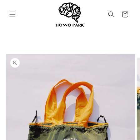
コンテ
カ
ンツに
進む
ー
ト
商品情
報にス
キップ