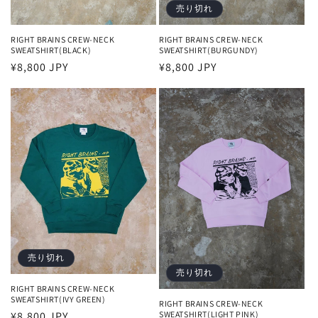
売り切れ
RIGHT BRAINS CREW-NECK
RIGHT BRAINS CREW-NECK
SWEATSHIRT(BLACK)
SWEATSHIRT(BURGUNDY)
通
¥8,800 JPY
通
¥8,800 JPY
常
常
価
価
格
格
売り切れ
売り切れ
RIGHT BRAINS CREW-NECK
SWEATSHIRT(IVY GREEN)
RIGHT BRAINS CREW-NECK
SWEATSHIRT(LIGHT PINK)
通
¥8,800 JPY