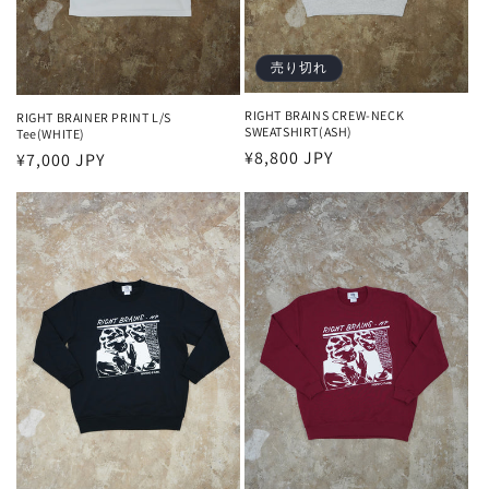
売り切れ
RIGHT BRAINS CREW-NECK
RIGHT BRAINER PRINT L/S
SWEATSHIRT(ASH)
Tee(WHITE)
通
¥8,800 JPY
通
¥7,000 JPY
常
常
価
価
格
格