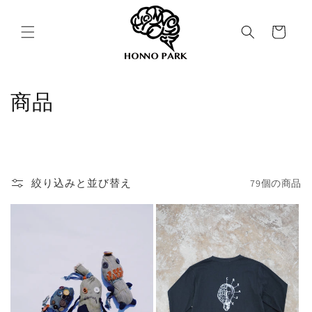
コンテ
カ
ンツに
進む
ー
ト
コ
商品
レ
ク
シ
絞り込みと並び替え
79個の商品
ョ
ン
: