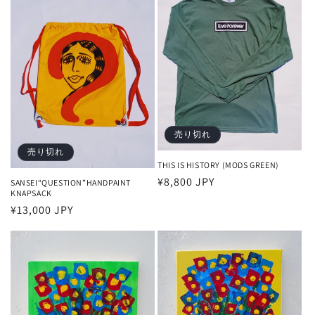
格
売り切れ
売り切れ
THIS IS HISTORY (MODS GREEN)
通
¥8,800 JPY
SANSEI“QUESTION”HANDPAINT
KNAPSACK
常
通
¥13,000 JPY
価
常
格
価
格