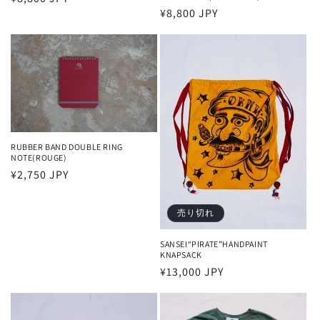
通
¥8,800 JPY
常
常
価
価
格
格
RUBBER BAND DOUBLE RING
NOTE(ROUGE)
通
¥2,750 JPY
常
価
売り切れ
格
SANSEI“PIRATE”HANDPAINT
KNAPSACK
通
¥13,000 JPY
常
価