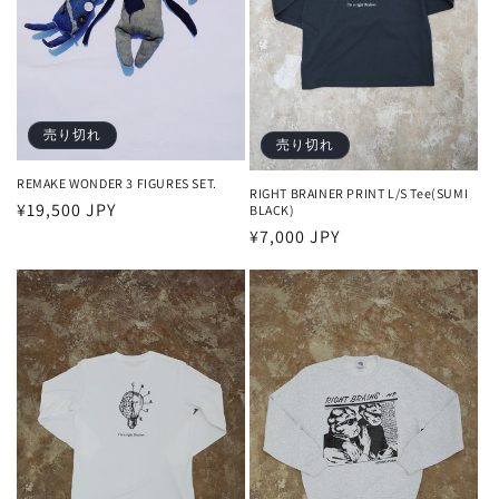
売り切れ
売り切れ
REMAKE WONDER 3 FIGURES SET.
RIGHT BRAINER PRINT L/S Tee(SUMI
通
¥19,500 JPY
BLACK)
通
¥7,000 JPY
常
常
価
価
格
格