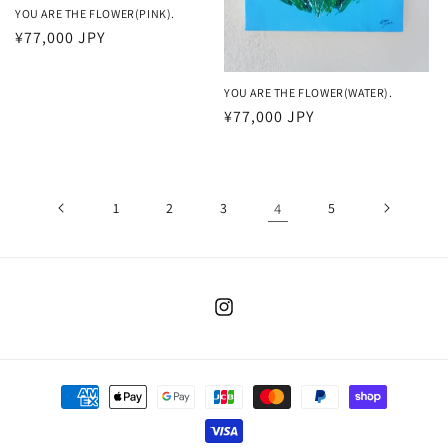
YOU ARE THE FLOWER(PINK).
通
¥77,000 JPY
常
価
YOU ARE THE FLOWER(WATER).
格
通
¥77,000 JPY
常
価
格
1
2
3
4
5
Instagram
決
済
方